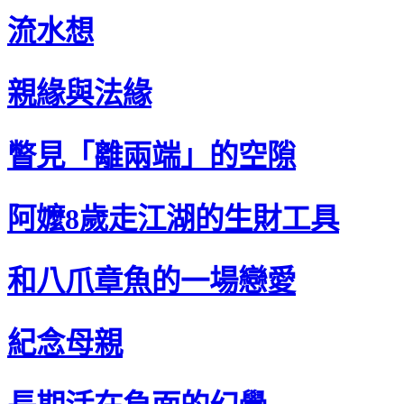
流水想
親緣與法緣
瞥見「離兩端」的空隙
阿嬤8歲走江湖的生財工具
和八爪章魚的一場戀愛
紀念母親