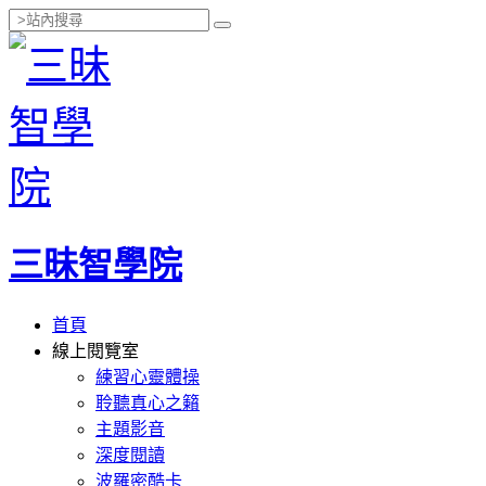
三昧智學院
首頁
線上閱覽室
練習心靈體操
聆聽真心之籟
主題影音
深度閱讀
波羅密酷卡